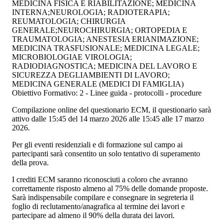
MEDICINA FISICA E RIABILITAZIONE; MEDICINA
INTERNA;NEUROLOGIA; RADIOTERAPIA;
REUMATOLOGIA; CHIRURGIA
GENERALE;NEUROCHIRURGIA; ORTOPEDIA E
TRAUMATOLOGIA; ANESTESIA ERIANIMAZIONE;
MEDICINA TRASFUSIONALE; MEDICINA LEGALE;
MICROBIOLOGIAE VIROLOGIA;
RADIODIAGNOSTICA; MEDICINA DEL LAVORO E
SICUREZZA DEGLIAMBIENTI DI LAVORO;
MEDICINA GENERALE (MEDICI DI FAMIGLIA)
Obiettivo Formativo: 2 - Linee guida - protocolli - procedure
Compilazione online del questionario ECM, il questionario sarà
attivo dalle 15:45 del 14 marzo 2026 alle 15:45 alle 17 marzo
2026.
Per gli eventi residenziali e di formazione sul campo ai
partecipanti sarà consentito un solo tentativo di superamento
della prova.
I crediti ECM saranno riconosciuti a coloro che avranno
correttamente risposto almeno al 75% delle domande proposte.
Sarà indispensabile compilare e consegnare in segreteria il
foglio di reclutamento/anagrafica al termine dei lavori e
partecipare ad almeno il 90% della durata dei lavori.