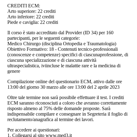
CREDITI ECM:
Arto superiore: 22 crediti
Arto inferiore: 22 crediti
Piede e caviglia: 22 crediti
Il corso è stato accreditato dal Provider (ID 34) per 160
partecipanti, per le seguenti categorie:
Medico Chirurgo (disciplina Ortopedia e Traumatologia)
Obiettivo Formativo: 18 - Contenuti tecnico-professionali
(conoscenze e competenze) specifici di ciascunaprofessione, di
ciascuna specializzazione e di ciascuna attività
ultraspecialistica, iviincluse le malattie rare e la medicina di
genere
Compilazione online del questionario ECM, attivo dalle ore
13:00 del giorno 30 marzo alle ore 13:00 del 2 aprile 2023
Oltre tale termine non sarà possibile effettuare il test. I crediti
ECM saranno riconosciuti a coloro che avranno correttamente
risposto almeno al 75% delle domande proposte. Sarà
indispensabile compilare e consegnare in Segreteria il foglio di
reclutamento/anagrafica al termine dei lavori.
Per accedere ai questionari:
1. Collegarsi al sito www.med3.it