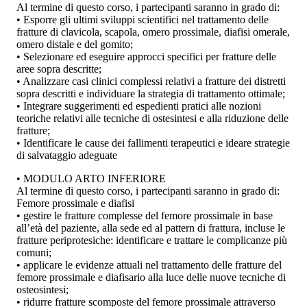
Al termine di questo corso, i partecipanti saranno in grado di:
• Esporre gli ultimi sviluppi scientifici nel trattamento delle
fratture di clavicola, scapola, omero prossimale, diafisi omerale,
omero distale e del gomito;
• Selezionare ed eseguire approcci specifici per fratture delle
aree sopra descritte;
• Analizzare casi clinici complessi relativi a fratture dei distretti
sopra descritti e individuare la strategia di trattamento ottimale;
• Integrare suggerimenti ed espedienti pratici alle nozioni
teoriche relativi alle tecniche di ostesintesi e alla riduzione delle
fratture;
• Identificare le cause dei fallimenti terapeutici e ideare strategie
di salvataggio adeguate
• MODULO ARTO INFERIORE
Al termine di questo corso, i partecipanti saranno in grado di:
Femore prossimale e diafisi
• gestire le fratture complesse del femore prossimale in base
all’età del paziente, alla sede ed al pattern di frattura, incluse le
fratture periprotesiche: identificare e trattare le complicanze più
comuni;
• applicare le evidenze attuali nel trattamento delle fratture del
femore prossimale e diafisario alla luce delle nuove tecniche di
osteosintesi;
• ridurre fratture scomposte del femore prossimale attraverso