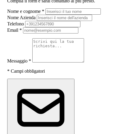
Compila il form e sarai contattato al più presto.
Nome e cognome
*
Nome Azienda
Telefono
Email
*
Messaggio
*
*
Campi obbligatori