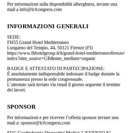
Per informazioni sulla disponibilità alberghiera, inviare una
mail a info@lcfcongress.com
INFORMAZIONI GENERALI
SEDE:
FH55 Grand Hotel Mediterraneo
Lungarno del Tempio, 44, 50121 Firenze (FI)
https://www.fhhotelgroup.it/it/grand-hotel-mediterraneofirenze/
index?utm_source=GB&utm_medium=organic
BADGE E ATTESTATO DI PARTECIPAZIONE:
É assolutamente indispensabile indossare il badge durante la
permanenza presso la sede congressuale.
L’attestato sarà inviato via email il giorno seguente il termine
dei lavori.
SPONSOR
Per informazioni e per ricevere l’offerta sponsor inviare una
mail a: sponsor@lcfcongress.com
SVC Confindustria Dispositivi Medici: L’EVENTO E’