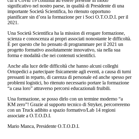
cui il Covid 19 continua ad essere presente in modo
significativo nel nostro paese, in qualità di Presidente di una
importante Società Scientifica, ho ritenuto opportuno
pianificare sin d’ora la formazione per i Soci O.T.O.D.I. per il
2021.
Una Società Scientifica ha la mission di erogare formazione,
scienza e conoscenza ai propri associati nonostante le difficoltà.
È per questo che ho pensato di programmare per il 2021 un
progetto formativo assolutamente innovativo, sia nella sua
forma e modalità che nei contenuti scientifici.
Anche alla luce delle difficoltà che hanno alcuni colleghi
Ortopedici a partecipare fisicamente agli eventi, a causa di turni
pressanti in reparto, di carenza di personale ed anche spesso per
problemi logistici, ho ritenuto necessario portare la formazione
“a casa loro” attraverso percorsi educazionali fruibili.
Una formazione, se posso dirlo con un termine moderno “a
KM zero”! Grazie al supporto tecnico di Stryker, percorreremo
con un Truck adibito a spazio formativo/Lab 14 regioni
associate a O.T.O.D.I.
Mario Manca, Presidente O.T.O.D.I.