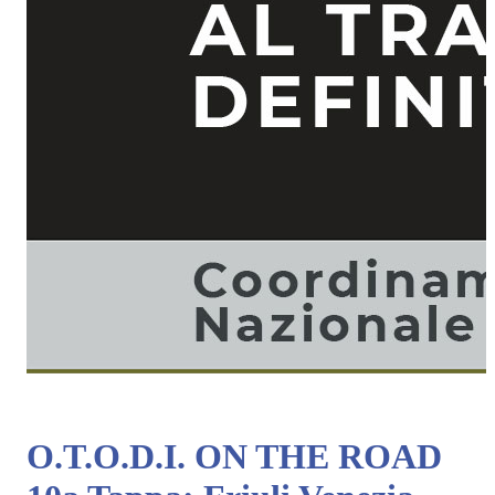
O.T.O.D.I. ON THE ROAD