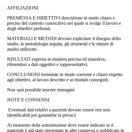
AFFILIAZIONI
PREMESSA E OBIETTIVI descrizione in modo chiaro e
preciso del contesto conoscitivo nel quale si svolge il lavoro e
degli obiettivi prefissati.
MATERIALI E METODI devono esplicitare il disegno dello
studio, la metodologia seguita, gli strumenti e le misure di
analisi utilizzate.
RISULTATI espressi in maniera precisa ed esaustiva,
riferendosi a dati oggettivi e rappresentativi.
CONCLUSIONI formulate in modo coerente e chiaro rispetto
agli obiettivi, al lavoro descritto e ai risultati conseguiti.
Non sarà possibile inserire immagini
NOTE E CONSENSI:
Eventuali dati relativi a pazienti devono essere resi non
identificabili per garantirne la privacy
Al momento della sottomissione deve essere indicato se il
materiale è già stato presentato in altri congressi o pubblicato in