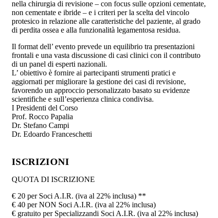
nella chirurgia di revisione – con focus sulle opzioni cementate,
non cementate e ibride – e i criteri per la scelta del vincolo
protesico in relazione alle caratteristiche del paziente, al grado
di perdita ossea e alla funzionalità legamentosa residua.
Il format dell’ evento prevede un equilibrio tra presentazioni
frontali e una vasta discussione di casi clinici con il contributo
di un panel di esperti nazionali.
L’ obiettivo è fornire ai partecipanti strumenti pratici e
aggiornati per migliorare la gestione dei casi di revisione,
favorendo un approccio personalizzato basato su evidenze
scientifiche e sull’esperienza clinica condivisa.
I Presidenti del Corso
Prof. Rocco Papalia
Dr. Stefano Campi
Dr. Edoardo Franceschetti
ISCRIZIONI
QUOTA DI ISCRIZIONE
€ 20 per Soci A.I.R. (iva al 22% inclusa) **
€ 40 per NON Soci A.I.R. (iva al 22% inclusa)
€ gratuito per Specializzandi Soci A.I.R. (iva al 22% inclusa)