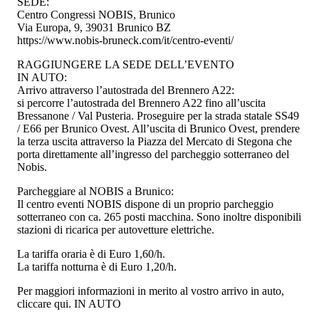
SEDE:
Centro Congressi NOBIS, Brunico
Via Europa, 9, 39031 Brunico BZ
https://www.nobis-bruneck.com/it/centro-eventi/
RAGGIUNGERE LA SEDE DELL’EVENTO
IN AUTO:
Arrivo attraverso l’autostrada del Brennero A22:
si percorre l’autostrada del Brennero A22 fino all’uscita
Bressanone / Val Pusteria. Proseguire per la strada statale SS49
/ E66 per Brunico Ovest. All’uscita di Brunico Ovest, prendere
la terza uscita attraverso la Piazza del Mercato di Stegona che
porta direttamente all’ingresso del parcheggio sotterraneo del
Nobis.
Parcheggiare al NOBIS a Brunico:
Il centro eventi NOBIS dispone di un proprio parcheggio
sotterraneo con ca. 265 posti macchina. Sono inoltre disponibili
stazioni di ricarica per autovetture elettriche.
La tariffa oraria è di Euro 1,60/h.
La tariffa notturna è di Euro 1,20/h.
Per maggiori informazioni in merito al vostro arrivo in auto,
cliccare qui. IN AUTO