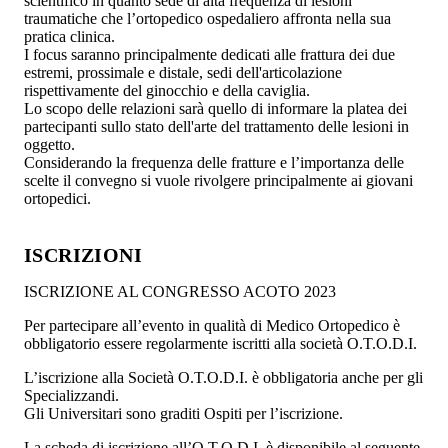
scientifico in quanto sede di alta frequenza di lesioni
traumatiche che l’ortopedico ospedaliero affronta nella sua
pratica clinica.
I focus saranno principalmente dedicati alle frattura dei due
estremi, prossimale e distale, sedi dell'articolazione
rispettivamente del ginocchio e della caviglia.
Lo scopo delle relazioni sarà quello di informare la platea dei
partecipanti sullo stato dell'arte del trattamento delle lesioni in
oggetto.
Considerando la frequenza delle fratture e l’importanza delle
scelte il convegno si vuole rivolgere principalmente ai giovani
ortopedici.
ISCRIZIONI
ISCRIZIONE AL CONGRESSO ACOTO 2023
Per partecipare all’evento in qualità di Medico Ortopedico è
obbligatorio essere regolarmente iscritti alla società O.T.O.D.I.
L’iscrizione alla Società O.T.O.D.I. è obbligatoria anche per gli
Specializzandi.
Gli Universitari sono graditi Ospiti per l’iscrizione.
La scheda di iscrizione all’O.T.O.D.I. è disponibile al seguente